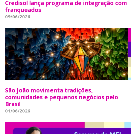
Credisol lança programa de integração com
franqueados
09/06/2026
São João movimenta tradições,
comunidades e pequenos negócios pelo
Brasil
01/06/2026