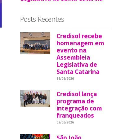
Posts Recentes
Credisol recebe
homenagem em
evento na
Assembleia
Legislativa de
Santa Catarina
16/06/2026
Credisol lança
programa de
integração com
franqueados
09/06/2026
São João