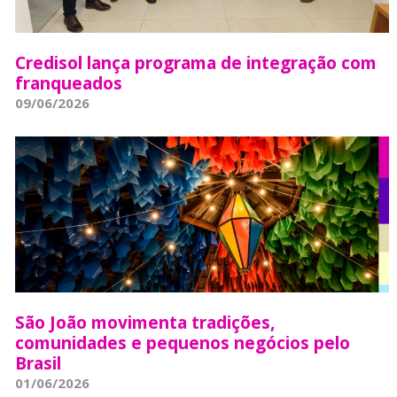
Credisol lança programa de integração com
franqueados
09/06/2026
São João movimenta tradições,
comunidades e pequenos negócios pelo
Brasil
01/06/2026