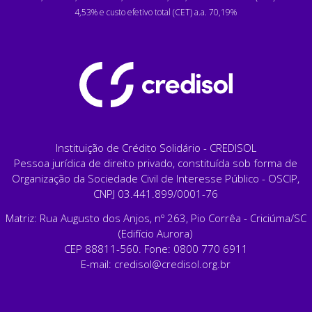
4,53% e custo efetivo total (CET) a.a. 70,19%
Instituição de Crédito Solidário - CREDISOL
Pessoa jurídica de direito privado, constituída sob forma de
Organização da Sociedade Civil de Interesse Público - OSCIP,
CNPJ 03.441.899/0001-76
Matriz: Rua Augusto dos Anjos, nº 263, Pio Corrêa - Criciúma/SC
(Edifício Aurora)
CEP 88811-560. Fone: 0800 770 6911
E-mail:
credisol@credisol.org.br